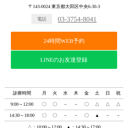
〒143-0024 東京都大田区中央6-30-3
03-3754-8041
電話
24時間WEB予約
LINEのお友達登録
診療時間
月
火
水
木
金
土
日
祝
9:00～12:00
〇
〇
－
－
〇
△
△
△
14:30～18:00
〇
〇
－
－
〇
▲
－
－
△：10:00～12:00 ▲：14:30～17:00