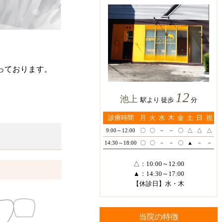
っております。
12
池上
駅より 徒歩
分
診療時間
月
火
水
木
金
土
日
祝
9:00～12:00
〇
〇
－
－
〇
△
△
△
14:30～18:00
〇
〇
－
－
〇
▲
－
－
△：10:00～12:00
▲：14:30～17:00
【休診日】水・木
当院の特徴