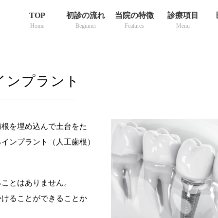
TOP
初診の流れ
当院の特徴
診療項目
Home
Beginner
Features
Menu
インプラント
歯根を埋め込んで土台をた
るインプラント（人工歯根）
ることはありません。
かけることができることか